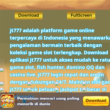
jt777 adalah platform game online
terpercaya di Indonesia yang menawark
pengalaman bermain terbaik dengan
koleksi game slot terlengkap. Download
aplikasi jt777 untuk akses mudah ke rat
game slot, fish hunter, domino QQ dan
casino live. jt777 login cepat dan aman
dengan dukungan 24/7. Mainkan slot ga
jt777 untuk peluang jackpot terbesar di
Indonesia.
jt777 - Platform Game & Slot Online Terbaik Indonesia